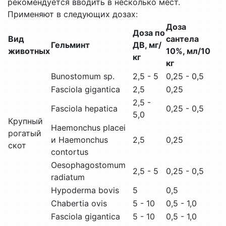
рекомендуется вводить в несколько мест.
Применяют в следующих дозах:
Доза
Доза по
Вид
сантела
Гельминт
ДВ, мг/
животных
10%, мл/10
кг
кг
Bunostomum sp.
2,5 - 5
0,25 - 0,5
Fasciola gigantica
2,5
0,25
2,5 -
Fasciola hepatica
0,25 - 0,5
5,0
Крупный
Haemonchus placei
рогатый
и Haemonchus
2,5
0,25
скот
contortus
Oesophagostomum
2,5 - 5
0,25 - 0,5
radiatum
Hypoderma bovis
5
0,5
Chabertia ovis
5 - 10
0,5 - 1,0
Fasciola gigantica
5 - 10
0,5 - 1,0