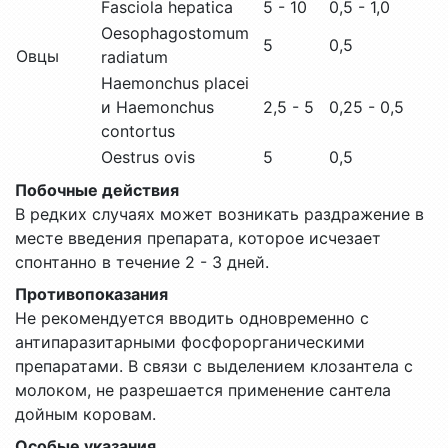
Fasciola hepatica
5 - 10
0,5 - 1,0
Oesophagostomum
5
0,5
Овцы
radiatum
Haemonchus placei
и Haemonchus
2,5 - 5
0,25 - 0,5
contortus
Oestrus ovis
5
0,5
Побочные действия
В редких случаях может возникать раздражение в
месте введения препарата, которое исчезает
спонтанно в течение 2 - 3 дней.
Противопоказания
Не рекомендуется вводить одновременно с
антипаразитарными фосфорорганическими
препаратами. В связи с выделением клозантела с
молоком, не разрешается применение сантела
дойным коровам.
Особые указания