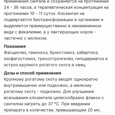
применения сантела и сохраняется на протяжении
24 - 36 часов, а терапевтическая концентрация на
протяжении 10 - 11 суток. Клозантел не
подвергается биотрансформации в организме и
выделяется преимущественно в неизмененном
виде с фекалиями, а у лактирующих коров -
частично с молоком.
Показания
Фасциолез, гемонхоз, буностомоз, хабертиоз,
эзофагостомоз, трихостронгилез, гиподерматоз и
эстроз крупного рогатого скота и овец.
Дозы и способ применения
Крупному рогатому скоту вводят однократно
внутримышечно или подкожно, а мелкому
рогатому скоту - подкожно. Для улучшения
всасывания клозантела целесообразно флакон с
сантелом нагреть до 37 °С. При введении
препарата в количестве, превышающем 20 мл,