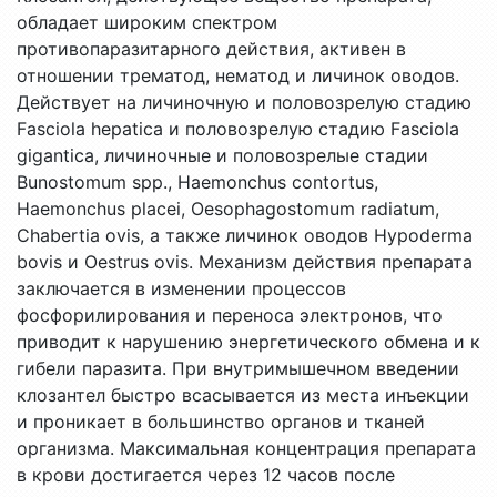
обладает широким спектром
противопаразитарного действия, активен в
отношении трематод, нематод и личинок оводов.
Действует на личиночную и половозрелую стадию
Fasciola hepatica и половозрелую стадию Fasciola
gigantica, личиночные и половозрелые стадии
Bunostomum spp., Haemonchus contortus,
Haemonchus placei, Oesophagostomum radiatum,
Сhabertia ovis, а также личинок оводов Hypoderma
bovis и Oestrus ovis. Механизм действия препарата
заключается в изменении процессов
фосфорилирования и переноса электронов, что
приводит к нарушению энергетического обмена и к
гибели паразита. При внутримышечном введении
клозантел быстро всасывается из места инъекции
и проникает в большинство органов и тканей
организма. Максимальная концентрация препарата
в крови достигается через 12 часов после