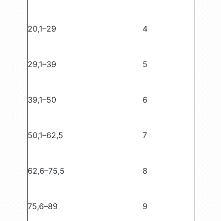
20,1–29
4
29,1–39
5
39,1–50
6
50,1–62,5
7
62,6–75,5
8
75,6–89
9