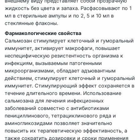
внешнему виду представляет собой прозрачную
жидкость без цвета и запаха. Расфасовывают по 1
мл в стерильные ампулы и по 2, 5 и 10 мл в
стеклянные флаконы.
Фармакологические свойства
Сальмозан стимулирует клеточный и гуморальный
иммунитет, активирует макрофаги, повышает
неспецифическую резистентность организма к
инфекциям, вызываемым патогенными
микроорганизмами, обладает адъювантным
действием, стимулирует клеточный и гуморальный
иммунитет. Стимулирующий эффект сохраняется в
течение длительного времени. Использование
сальмозана для лечения инфекционных
заболеваний совместно с антибиотиками
пенициллинового, тетрациклинового ряда и
аминогликозидами позволяет значительно
повысить их терапевтическую эффективность, а
также сократить дозировки и сроки применения