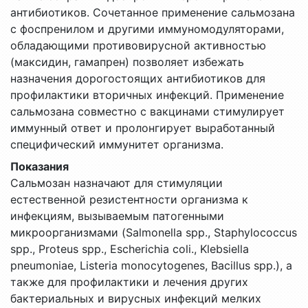
антибиотиков. Сочетанное применение сальмозана
с фоспренилом и другими иммуномодуляторами,
обладающими противовирусной активностью
(максидин, гамапрен) позволяет избежать
назначения дорогостоящих антибиотиков для
профилактики вторичных инфекций. Применение
сальмозана совместно с вакцинами стимулирует
иммунный ответ и пролонгирует выработанный
специфический иммунитет организма.
Показания
Сальмозан назначают для стимуляции
естественной резистентности организма к
инфекциям, вызываемым патогенными
микроорганизмами (Salmonella spp., Staphylococcus
spp., Proteus spp., Escherichia coli., Klebsiella
pneumoniae, Listeria monocytogenes, Bacillus spp.), а
также для профилактики и лечения других
бактериальных и вирусных инфекций мелких