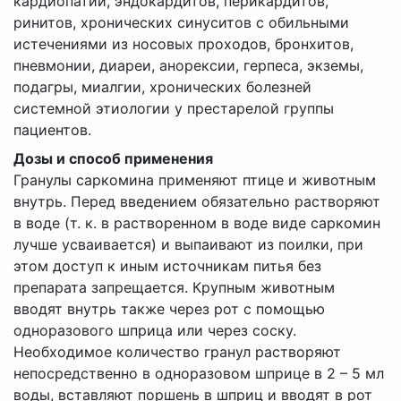
кардиопатий, эндокардитов, перикардитов,
ринитов, хронических синуситов с обильными
истечениями из носовых проходов, бронхитов,
пневмонии, диареи, анорексии, герпеса, экземы,
подагры, миалгии, хронических болезней
системной этиологии у престарелой группы
пациентов.
Дозы и способ применения
Гранулы саркомина применяют птице и животным
внутрь. Перед введением обязательно растворяют
в воде (т. к. в растворенном в воде виде саркомин
лучше усваивается) и выпаивают из поилки, при
этом доступ к иным источникам питья без
препарата запрещается. Крупным животным
вводят внутрь также через рот с помощью
одноразового шприца или через соску.
Необходимое количество гранул растворяют
непосредственно в одноразовом шприце в 2 – 5 мл
воды, вставляют поршень в шприц и вводят в рот