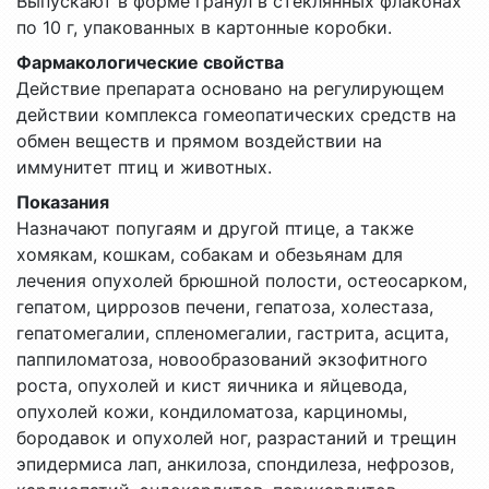
Выпускают в форме гранул в стеклянных флаконах
по 10 г, упакованных в картонные коробки.
Фармакологические свойства
Действие препарата основано на регулирующем
действии комплекса гомеопатических средств на
обмен веществ и прямом воздействии на
иммунитет птиц и животных.
Показания
Назначают попугаям и другой птице, а также
хомякам, кошкам, собакам и обезьянам для
лечения опухолей брюшной полости, остеосарком,
гепатом, циррозов печени, гепатоза, холестаза,
гепатомегалии, спленомегалии, гастрита, асцита,
паппиломатоза, новообразований экзофитного
роста, опухолей и кист яичника и яйцевода,
опухолей кожи, кондиломатоза, карциномы,
бородавок и опухолей ног, разрастаний и трещин
эпидермиса лап, анкилоза, спондилеза, нефрозов,