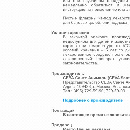
или при случайном попадании 
немедленно обратиться в ме
инструкцию по применению или эт
Пустые флаконы из-под лекарств
для бытовых целей, они подлежат
Условия хранения
В закрытой упаковке произво
недоступном для детей и животн
кормов при температуре от 5°С
условий хранения – 5 лет со дн
лекарственное средство после о
лекарственный препарат утил
законодательства.
Производитель
СЕВА Санте Анималь (CEVA Sant
Представительство СЕВА Санте Ан
Адрес: 109428, г. Москва, Рязанский
Тел.: (495) 729-59-90, 729-59-93
Подробнее о производителе
Поставщик
В настоящее время не завозится
Продавец
Место Вашей рекламы