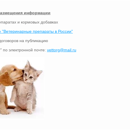
размещения информации
епаратах и кормовых добавках
 "Ветеринарные препараты в России"
договоров на публикацию
" по электронной почте:
vettorg@mail.ru