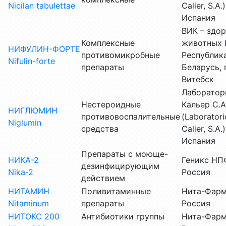
Nicilan tabulettae
Calier, S.A.)
Испания
ВИК – здо
Комплексные
животных 
НИФУЛИН-ФОРТЕ
противомикробные
Республик
Nifulin-forte
препараты
Беларусь, г
Витебск
Лаборатор
Нестероидные
Кальер С.А
НИГЛЮМИН
противовоспалительные
(Laboratori
Niglumin
средства
Calier, S.A.)
Испания
Препараты с моюще-
НИКА-2
Геникс НП
дезинфицирующим
Nika-2
Россия
действием
НИТАМИН
Поливитаминные
Нита-Фарм
Nitaminum
препараты
Россия
НИТОКС 200
Антибиотики группы
Нита-Фарм