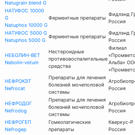
Natugrain blend G
НАТУФОС 10000
Фидлэнд Г
G
Ферментные препараты
Россия
Natuphos 10000 G
НАТУФОС 5000 G
Фидлэнд Г
Ферментные препараты
Natuphos 5000 G
Россия
Филиал
Нестероидные
НЕБОЛИН-ВЕТ
«Промветс
противовоспалительные
Nebolin-vetum
Альба» ОО
средства
«Промветс
Препараты для лечения
НЕФРОКЭТ
Агробиопр
болезней мочеполовой
Nefrocat
Россия
системы
Препараты для лечения
НЕФРОДОГ
Агробиопр
болезней мочеполовой
Nefrodog
Россия
системы
НЕФРОГЕП
Гомеопатические
Кверкус-Р
Nefrogep
препараты
Россия