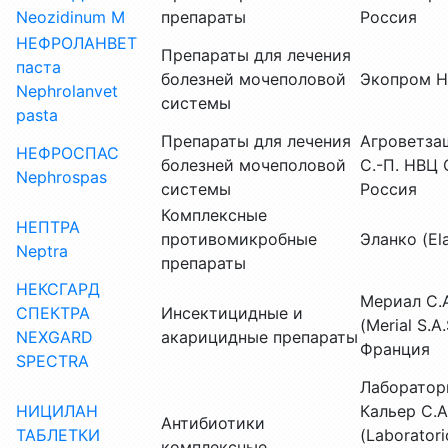
Neozidinum M
препараты
Россия
НЕФРОЛАНВЕТ
Препараты для лечения
паста
болезней мочеполовой
Экопром 
Nephrolanvet
системы
pasta
Препараты для лечения
Агроветза
НЕФРОСПАС
болезней мочеполовой
С.-П. НВЦ 
Nephrospas
системы
Россия
Комплексные
НЕПТРА
противомикробные
Эланко (El
Neptra
препараты
НЕКСГАРД
Мериал С.А
СПЕКТРА
Инсектицидные и
(Merial S.A.
NEXGARD
акарицидные препараты
Франция
SPECTRA
Лаборатор
НИЦИЛАН
Кальер С.А
Антибиотики
ТАБЛЕТКИ
(Laboratori
комплексные