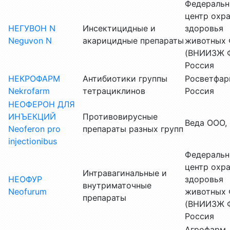
Федераль
центр охр
НЕГУВОН N
Инсектицидные и
здоровья
Neguvon N
акарицидные препараты
животных 
(ВНИИЗЖ Ф
Россия
НЕКРОФАРМ
Антибиотики группы
Росветфар
Nekrofarm
тетрациклинов
Россия
НЕОФЕРОН ДЛЯ
ИНЪЕКЦИЙ
Противовирусные
Веда ООО,
Neoferon pro
препараты разных групп
injectionibus
Федераль
центр охр
Интравагинальные и
НЕОФУР
здоровья
внутриматочные
Neofurum
животных 
препараты
(ВНИИЗЖ Ф
Россия
Агрофарм