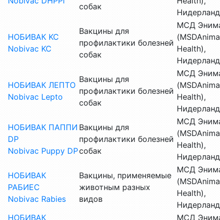
Nobivac DHPPi
Health),
собак
Нидерлан
МСД Энима
Вакцины для
НОБИВАК KC
(MSDAnima
профилактики болезней
Nobivac KC
Health),
собак
Нидерлан
МСД Энима
Вакцины для
НОБИВАК ЛЕПТО
(MSDAnima
профилактики болезней
Nobivac Lepto
Health),
собак
Нидерлан
МСД Энима
НОБИВАК ПАППИ
Вакцины для
(MSDAnima
DP
профилактики болезней
Health),
Nobivac Puppy DP
собак
Нидерлан
МСД Энима
НОБИВАК
Вакцины, применяемые
(MSDAnima
РАБИЕС
животным разных
Health),
Nobivac Rabies
видов
Нидерлан
НОБИВАК
МСД Энима