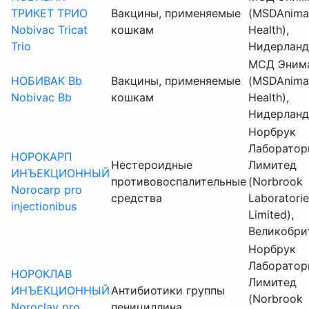
ТРИКЕТ ТРИО
Вакцины, применяемые
(MSDAnima
Nobivac Tricat
кошкам
Health),
Trio
Нидерлан
МСД Энима
НОБИВАК Bb
Вакцины, применяемые
(MSDAnima
Nobivac Вb
кошкам
Health),
Нидерлан
Норбрук
Лаборатор
НОРОКАРП
Нестероидные
Лимитед
ИНЪЕКЦИОННЫЙ
противовоспалительные
(Norbrook
Norocarp pro
средства
Laboratorie
injectionibus
Limited),
Великобри
Норбрук
Лаборатор
НОРОКЛАВ
Лимитед
ИНЪЕКЦИОННЫЙ
Антибиотики группы
(Norbrook
Noroclav pro
пенициллина