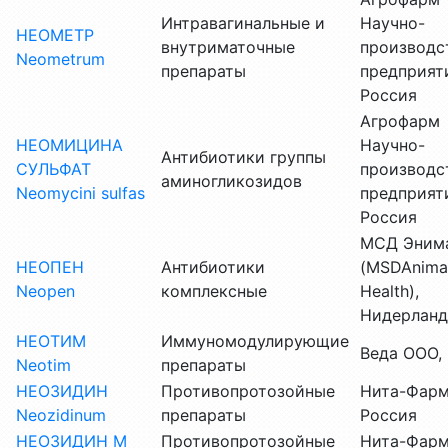
Интравагинальные и
Научно-
НЕОМЕТР
внутриматочные
производс
Neometrum
препараты
предприят
Россия
Агрофарм
НЕОМИЦИНА
Научно-
Антибиотики группы
СУЛЬФАТ
производс
аминогликозидов
Neomycini sulfas
предприят
Россия
МСД Энима
НЕОПЕН
Антибиотики
(MSDAnima
Neopen
комплексные
Health),
Нидерлан
НЕОТИМ
Иммуномодулирующие
Веда ООО,
Neotim
препараты
НЕОЗИДИН
Противопротозойные
Нита-Фарм
Neozidinum
препараты
Россия
НЕОЗИДИН М
Противопротозойные
Нита-Фарм