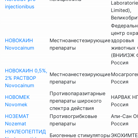
Laboratorie
injectionibus
Limited),
Великобри
Федераль
центр охр
НОВОКАИН
Местноанестезирующие
здоровья
Novocainum
препараты
животных 
(ВНИИЗЖ Ф
Россия
НОВОКАИН 0,5%,
Местноанестезирующие
Мосагроге
2% РАСТВОР
препараты
Россия
Novocainum
Противопаразитарные
НОВОМЕК
НАРВАК НП
препараты широкого
Novomek
Россия
спектра действия
НОЗЕМАТ
Противогрибковые
Апи-Сан О
Nozemat
препараты
Россия
НУКЛЕОПЕПТИД
Биогенные стимуляторы
ЭКОХИМТЕ