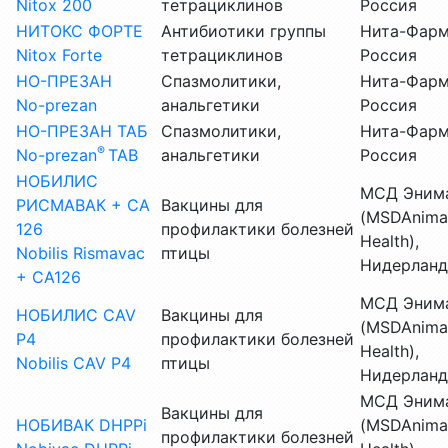
Nitox 200
тетрациклинов
Россия
НИТОКС ФОРТЕ
Антибиотики группы
Нита-Фарм
Nitox Forte
тетрациклинов
Россия
НО-ПРЕЗАН
Спазмолитики,
Нита-Фарм
No-prezan
анальгетики
Россия
НО-ПРЕЗАН ТАБ
Спазмолитики,
Нита-Фарм
®
No-prezan
TAB
анальгетики
Россия
НОБИЛИС
МСД Энима
РИСМАВАК + CA
Вакцины для
(MSDAnima
126
профилактики болезней
Health),
Nobilis Rismavac
птицы
Нидерлан
+ CA126
МСД Энима
НОБИЛИС CAV
Вакцины для
(MSDAnima
P4
профилактики болезней
Health),
Nobilis CAV P4
птицы
Нидерлан
МСД Энима
Вакцины для
НОБИВАК DHPPi
(MSDAnima
профилактики болезней