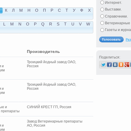
Интернет.
Выставки.
Й
К
Л
М
Н
О
П
Р
С
Т
У
Ф
Х
Справочники.
Ветеринарные 
L
M
N
O
P
Q
R
S
T
U
V
W
Газеты и журна
Рез
Производитель
Поделиться:
Троицкий йодный завод ОАО,
м и
Россия
щим
Троицкий йодный завод ОАО,
м и
Россия
щим
ые и
СИНИЙ КРЕСТ ГП, Россия
 препараты
Завод Ветеринарные препараты
м и
АО, Россия
щим