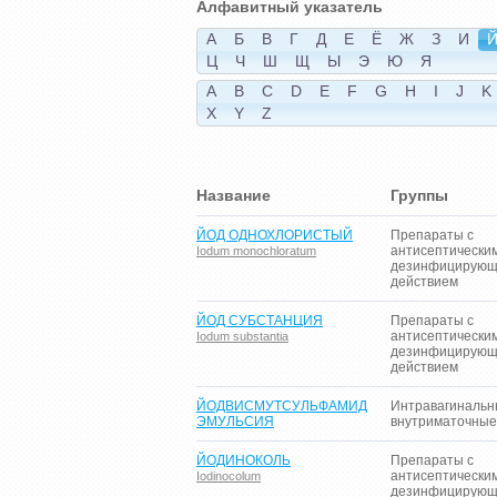
Алфавитный указатель
А
Б
В
Г
Д
Е
Ё
Ж
З
И
Ц
Ч
Ш
Щ
Ы
Э
Ю
Я
A
B
C
D
E
F
G
H
I
J
K
X
Y
Z
Название
Группы
ЙОД ОДНОХЛОРИСТЫЙ
Препараты с
антисептически
Iodum monochloratum
дезинфицирую
действием
ЙОД СУБСТАНЦИЯ
Препараты с
антисептически
Iodum substantia
дезинфицирую
действием
ЙОДВИСМУТСУЛЬФАМИД
Интравагинальн
ЭМУЛЬСИЯ
внутриматочные
ЙОДИНОКОЛЬ
Препараты с
антисептически
Iodinocolum
дезинфицирую