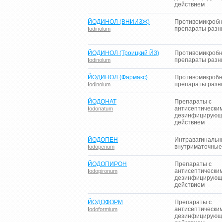
действием
ЙОДИНОЛ (ВНИИЗЖ)
Противомикроб
препараты разн
Iodinolum
ЙОДИНОЛ (Троицкий ЙЗ)
Противомикроб
препараты разн
Iodinolum
ЙОДИНОЛ (Фармакс)
Противомикроб
препараты разн
Iodinolum
ЙОДОНАТ
Препараты с
антисептически
Iodonatum
дезинфицирую
действием
ЙОДОПЕН
Интравагинальн
внутриматочные
Iodopenum
ЙОДОПИРОН
Препараты с
антисептически
Iodopironum
дезинфицирую
действием
ЙОДОФОРМ
Препараты с
антисептически
Iodoformium
дезинфицирую